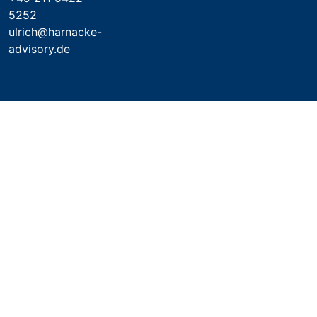
5252
ulrich@harnacke-
advisory.de